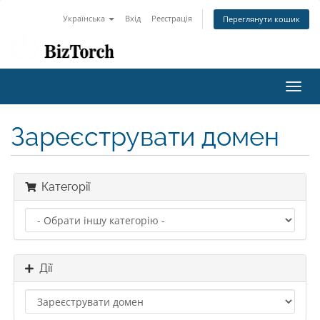
Українська
Вхід
Реєстрація
Переглянути кошик
Toggl
navig
Зареєструвати домен
Категорії
Дії