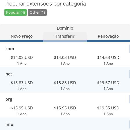
Procurar extensões por categoria
Popular (4)
Other (1)
Domínio
Novo Preço
Transferir
Renovação
.com
$14.03 USD
$14.03 USD
$14.63 USD
1 Ano
1 Ano
1 Ano
.net
$15.83 USD
$15.83 USD
$19.67 USD
1 Ano
1 Ano
1 Ano
.org
$15.95 USD
$15.95 USD
$19.55 USD
1 Ano
1 Ano
1 Ano
.info